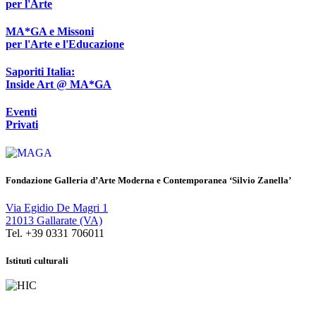
per l'Arte
MA*GA e Missoni
per l'Arte e l'Educazione
Saporiti Italia:
Inside Art @ MA*GA
Eventi
Privati
Fondazione Galleria d’Arte Moderna e Contemporanea ‘Silvio Zanella’
Via Egidio De Magri 1
21013 Gallarate (VA)
Tel. +39 0331 706011
Istituti culturali