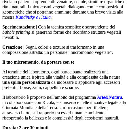
rivelano pattern sorprendenti: venature, cellule, strutture organiche e
ritmi naturali. I microcosmi vegetali dialogano con le composizioni
geometriche che si potranno ammirare durante una breve visita alla
mostra
Kandinsky e l'Italia.
Sperimentazione
| Con la tecnica semplice e sorprendente del
bubble printing
si generano forme che ricordano strutture vegetali
invisibili.
Creazione
| Segni, colori e texture si trasformano in una
composazione astratta: un personale “micromondo vegetale”.
Il tuo micromondo, da portare con te
Al termine del laboratorio, ogni partecipante realizzerà una
creazione unica ispirata alla vitalità e alla complessità della natura:
una spilla personalizzata
da indossare o applicare agli accessori
preferiti - borse, zaini, cappellini e sciarpe.
Il laboratorio è proposto nell’ambito del programma
Arte&Natura
,
in collaborazione con Ricola, e si inserisce nelle iniziative legate alla
Giornata Mondiale della Terra. Un’occasione per riflettere,
attraverso l’arte, sul rapporto tra esseri umani e ambiente,
riscoprendo la bellezza e la complessità degli ecosistemi naturali.
Durata: 2 ore 30 minuti