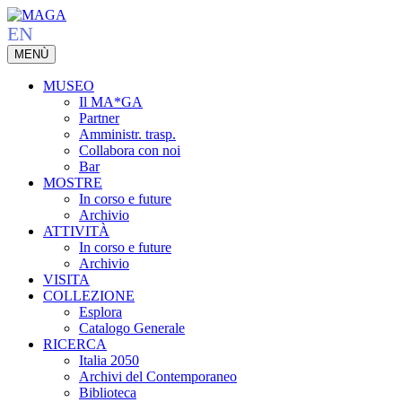
Vai
al
EN
contenuto
MENÙ
principale
MUSEO
Il MA*GA
Partner
Amministr. trasp.
Affina la ricerca:
Collabora con noi
×
Mostre
Opere / Artisti
Bar
MOSTRE
Eventi
Pubblicazioni
In corso e future
Archivio
ATTIVITÀ
In corso e future
Archivio
VISITA
COLLEZIONE
Esplora
Catalogo Generale
RICERCA
Italia 2050
Archivi del Contemporaneo
Biblioteca