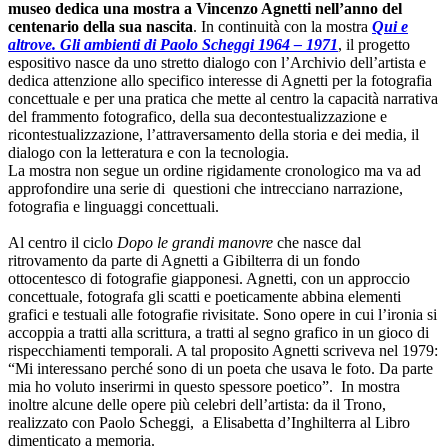
museo dedica una mostra a Vincenzo Agnetti nell’anno del
centenario della sua nascita
. In continuità con la mostra
Qui e
altrove. Gli ambienti di Paolo Scheggi 1964 – 1971
, il progetto
espositivo nasce da uno stretto dialogo con l’Archivio dell’artista e
dedica attenzione allo specifico interesse di Agnetti per la fotografia
concettuale e per una pratica che mette al centro la capacità narrativa
del frammento fotografico, della sua decontestualizzazione e
ricontestualizzazione, l’attraversamento della storia e dei media, il
dialogo con la letteratura e con la tecnologia.
La mostra non segue un ordine rigidamente cronologico ma va ad
approfondire una serie di questioni che intrecciano narrazione,
fotografia e linguaggi concettuali.
Al centro il ciclo
Dopo le grandi manovre
che nasce dal
ritrovamento da parte di Agnetti a Gibilterra di un fondo
ottocentesco di fotografie giapponesi. Agnetti, con un approccio
concettuale, fotografa gli scatti e poeticamente abbina elementi
grafici e testuali alle fotografie rivisitate. Sono opere in cui l’ironia si
accoppia a tratti alla scrittura, a tratti al segno grafico in un gioco di
rispecchiamenti temporali. A tal proposito Agnetti scriveva nel 1979:
“Mi interessano perché sono di un poeta che usava le foto. Da parte
mia ho voluto inserirmi in questo spessore poetico”. In mostra
inoltre alcune delle opere più celebri dell’artista: da il Trono,
realizzato con Paolo Scheggi, a Elisabetta d’Inghilterra al Libro
dimenticato a memoria.