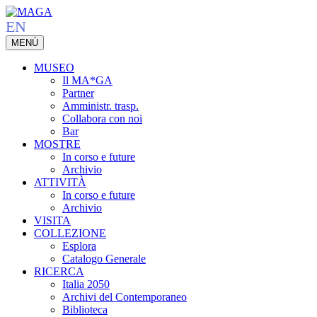
Vai
al
EN
contenuto
MENÙ
principale
MUSEO
Il MA*GA
Partner
Amministr. trasp.
Affina la ricerca:
Collabora con noi
×
Mostre
Opere / Artisti
Bar
MOSTRE
Eventi
Pubblicazioni
In corso e future
Archivio
ATTIVITÀ
In corso e future
Archivio
VISITA
COLLEZIONE
Esplora
Catalogo Generale
RICERCA
Italia 2050
Archivi del Contemporaneo
Biblioteca